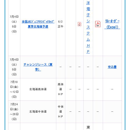
洋
電
子
7月4日
シ
ﾘﾚｰｵｰﾀﾞｰ
(土)
全国JOCｼﾞｭﾆｱｵﾘﾝﾋﾟｯｸｶｯﾌﾟ
6/2
5日
夏季北海道予選
正午
ス
（Excel）
(日)
テ
ム
Ｈ
Ｐ
7月4日
(土)
チャレンジレース（夏
－
－
－
－
－
申込書
5日
季）
(日)
7月10
高体
日(金)
北海道高体連
連
－
－
－
－
－
～12日
ＨＰ
(日)
7月24
中体
日(金)
北海道中体連
連
－
－
－
－
－
～26日
ＨＰ
(日)
東