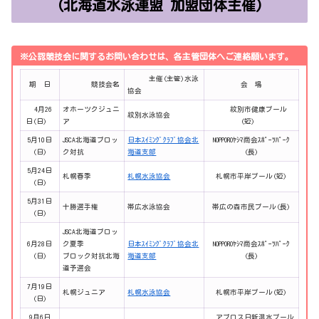
(北海道水泳連盟 加盟団体主催)
※公認競技会に関するお問い合わせは、各主管団体へご連絡願います。
主催(主管)水泳
期 日
競技会名
会 場
協会
4月26
オホーツクジュニ
紋別市健康プール
紋別水泳協会
日(日)
ア
(短)
5月10日
JSCA北海道ブロッ
日本ｽｲﾐﾝｸﾞｸﾗﾌﾞ協会北
NOPPOROﾔｼﾏ商会ｽﾎﾟｰﾂﾊﾟｰｸ
(日)
ク対抗
海道支部
(長)
5月24日
札幌春季
札幌水泳協会
札幌市平岸プール(短)
(日)
5月31日
十勝選手権
帯広水泳協会
帯広の森市民プール(長)
(日)
JSCA北海道ブロッ
6月28日
ク夏季
日本ｽｲﾐﾝｸﾞｸﾗﾌﾞ協会北
NOPPOROﾔｼﾏ商会ｽﾎﾟｰﾂﾊﾟｰｸ
(日)
ブロック対抗北海
海道支部
(長)
道予選会
7月19日
札幌ジュニア
札幌水泳協会
札幌市平岸プール(短)
(日)
9月6日
アブロス日新温水プール