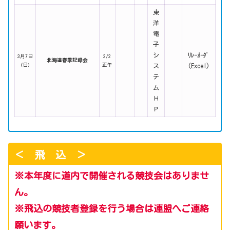
東
洋
電
子
シ
ﾘﾚｰｵｰﾀﾞ
3月7日
2/2
北海道春季記録会
(日)
正午
ス
(Excel)
テ
ム
Ｈ
Ｐ
＜ 飛 込 ＞
※本年度
に
道内で開催される競技会はありませ
ん。
※飛込の競技者登録を行う場合は連盟へご連絡
願います。