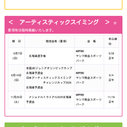
＜ アーティスティックスイミング ＞
※
要項等は随時掲載いたします。
申込締
期 日
競技会名（要項）
会 場
切
NOPPORO
6月7日
5/28
北海道選手権
ヤシマ商会スポーツ
(日)
正午
パーク
全国JOCジュニアオリンピックカップ
北海道予選会
NOPPORO
6月14日
6/4
日本アーティスティックスイミング
ヤシマ商会スポーツ
(日)
正午
チャレンジカップ2026
パーク
北海道予選会
NOPPORO
11月28日
ナショナルトライアル2026北海道
11/19
ヤシマ商会スポーツ
(土)
予選会
正午
パーク