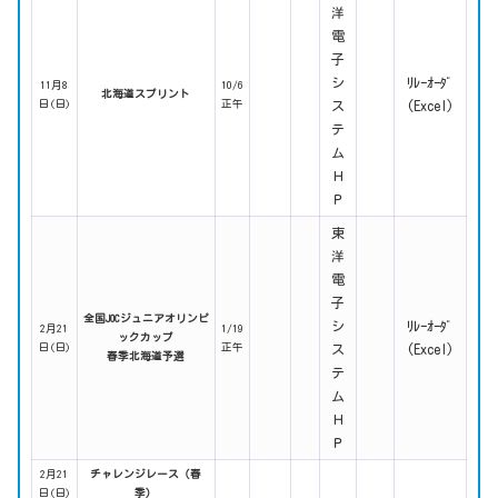
洋
電
子
シ
ﾘﾚｰｵｰﾀﾞ
11月8
10/6
北海道スプリント
日(日)
正午
ス
(Excel)
テ
ム
Ｈ
Ｐ
東
洋
電
子
全国JOCジュニアオリンピ
シ
ﾘﾚｰｵｰﾀﾞ
2月21
1/19
ックカップ
日(日)
正午
ス
(Excel)
春季北海道予選
テ
ム
Ｈ
Ｐ
2月21
チャレンジレース（春
日(日)
季）