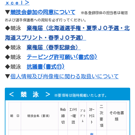
＞
ｘｃｅｌ
▼
競技会参加の同意について
※各登録団体の担当者は確認
および選手保護者への周知を必ず行ってください。
◆競泳
棄権届（北海道選手権・夏季ＪＯ予選・北
海道スプリント・春季ＪＯ予選）
◆競泳
棄権届（春季記録会）
◆競泳
テーピング許可願い(書式⑩)
◆競泳
抗議書(書式⑪)
▼
個人情報及び肖像権に関わる取扱いについて
＜ 競 泳 ＞
※要項等は随時掲載いたします。
二
Web
ｴﾝﾄﾘ
ｽﾀｰ
ﾌﾟﾛ
次
その他
書
締
ｰ
確
ﾄﾘｽ
期 日
競技会名（要項）
ｸﾞﾗ
要
類
ﾑ
切
認
ﾄ
項
東