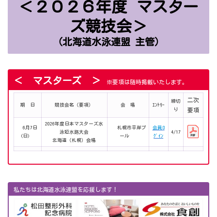
＜２０２６年度
マスター
ズ競技会＞
（北海道水泳連盟 主管）
＜ マスターズ ＞
※要項は随時掲載いたします。
二次
締切
期 日
競技会名（要項）
会 場
ｴﾝﾄﾘｰ
り
要項
2026年度日本マスターズ水
6月7日
札幌市平岸プ
会員ﾛ
泳短水路大会
4/17
(日)
ール
ｸﾞｲﾝ
北海道（札幌）会場
私たちは北海道水泳連盟を応援します！