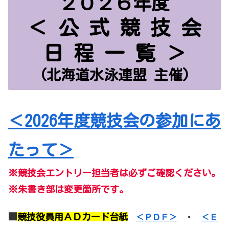
２０２６年度
＜ 公 式 競 技 会
日 程 一 覧 ＞
(北海道水泳連盟 主催)
＜2026年度競技会の参加にあ
たって＞
※競技会エントリー担当者は必ずご確認ください。
※朱書き部は変更箇所です。
■
競技役員用ＡＤカード台紙
＜ＰＤＦ＞
・
＜Ｅ