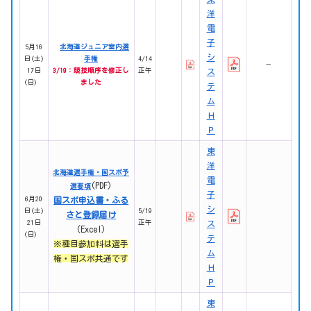
洋
電
子
5月16
北海道ジュニア室内選
シ
日(土)
手権
4/14
－
17日
3/19：競技順序を修正し
正午
ス
(日)
ました
テ
ム
Ｈ
Ｐ
東
洋
北海道選手権・国スポ予
電
(PDF)
選要項
子
6月20
国スポ申込書・ふる
シ
日(土)
5/19
さと登録届け
21日
正午
ス
(Excel)
(日)
テ
※種目参加料は選手
ム
権・国スポ共通です
Ｈ
Ｐ
東