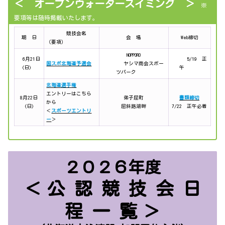
＜ オープンウォータースイミング ＞
※
要項等は随時掲載いたします。
競技会名
期 日
会 場
Web締切
（要項）
NOPPORO
6月21日
5/19 正
国スポ北海道予選会
ヤシマ商会スポー
(日)
午
ツパーク
北海道選手権
エントリーはこちら
8月22日
弟子屈町
書類締切
から
(日)
屈斜路湖畔
7/22 正午必着
＜
スポーツエントリ
ー
＞
２０２６年度
＜
公 認 競 技 会 日
程 一 覧
＞