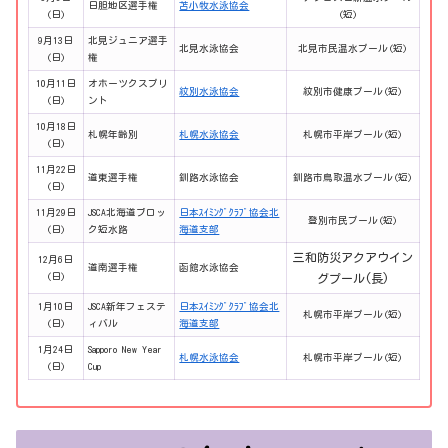
日胆地区選手権
苫小牧水泳協会
(日)
(短)
9月13日
北見ジュニア選手
北見水泳協会
北見市民温水プール(短)
(日)
権
10月11日
オホーツクスプリ
紋別水泳協会
紋別市健康プール(短)
(日)
ント
10月18日
札幌年齢別
札幌水泳協会
札幌市平岸プール(短)
(日)
11月22日
道東選手権
釧路水泳協会
釧路市鳥取温水プール(短)
(日)
11月29日
JSCA北海道ブロッ
日本ｽｲﾐﾝｸﾞｸﾗﾌﾞ協会北
登別市民プール(短)
(日)
ク短水路
海道支部
三和防災アクアウイン
12月6日
道南選手権
函館水泳協会
(日)
グプール
(
長)
1月10日
JSCA新年フェステ
日本ｽｲﾐﾝｸﾞｸﾗﾌﾞ協会北
札幌市平岸プール(短)
(日)
ィバル
海道支部
1月24日
Sapporo New Year
札幌水泳協会
札幌市平岸プール(短)
(日)
Cup